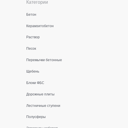
Категории
Бетон
Керамзитобетон
Раствор
Песок
Перемычки бетонные
Щебень
Блоки ФБС
Дорожные плиты
Лестничные ступени
Полусферы
Элементы заборов