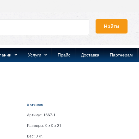
Найти
пании
Услуги
Прайс
Доставка
Партнерам
0 отзывов
Артикул:
1667-1
Размеры:
0
x
0
x
21
Вес:
0
кг.