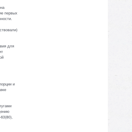
она
ие первых
чности.
ствовали)
овия для
ит
ой
порции и
авке
лугами
дению
63(80),