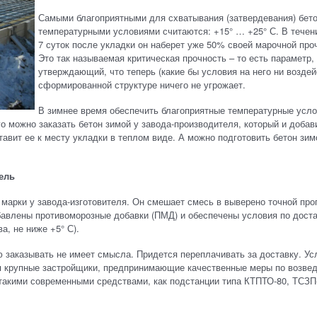
Самыми благоприятными для схватывания (затвердевания) бет
температурными условиями считаются: +15° … +25° С. В течен
7 суток после укладки он наберет уже 50% своей марочной про
Это так называемая критическая прочность – то есть параметр,
утверждающий, что теперь (какие бы условия на него ни воздей
сформированной структуре ничего не угрожает.
В зимнее время обеспечить благоприятные температурные усл
го можно заказать бетон зимой у завода-производителя, который и добав
авит ее к месту укладки в теплом виде. А можно подготовить бетон зим
ель
 марки у завода-изготовителя. Он смешает смесь в выверено точной про
обавлены противоморозные добавки (ПМД) и обеспечены условия по дост
, не ниже +5° С).
 заказывать не имеет смысла. Придется переплачивать за доставку. Ус
я крупные застройщики, предпринимающие качественные меры по возве
 такими современными средствами, как подстанции типа КТПТО-80, ТСЗП-