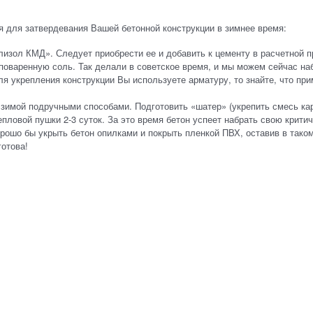
я для затвердевания Вашей бетонной конструкции в зимнее время:
изол КМД». Следует приобрести ее и добавить к цементу в расчетной п
– поваренную соль. Так делали в советское время, и мы можем сейчас н
ля укрепления конструкции Вы используете арматуру, то знайте, что пр
н зимой подручными способами. Подготовить «шатер» (укрепить смесь ка
пловой пушки 2-3 суток. За это время бетон успеет набрать свою крити
орошо бы укрыть бетон опилками и покрыть пленкой ПВХ, оставив в таком
готова!