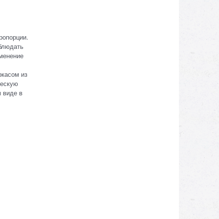
ропорции.
аблюдать
именение
ркасом из
ческую
 виде в