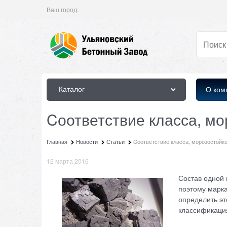
Ваш город:
Каталог
О ком
Cоответствие класса, м
Главная
Новости
Статьи
Cоответствие класса, морозостойк
12 марта 2016
Состав одной 
поэтому марка
определить эт
классификация