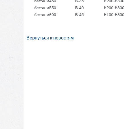
бетон м450
В-35
F200-F300
бетон м550
В-40
F200-F300
бетон м600
В-45
F100-F300
Вернуться к новостям