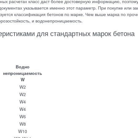
ных расчетах класс даст более достоверную информацию, поэтому
окументах указывается именно этот параметр. При покупке или за
зуется классификация бетонов по марке. Чем выше марка по прочн
розостойкость, и водонепроницаемость.
еристиками для стандартных марок бетона
Водно
непроницаемость
W
W2
W2
W4
W4
W6
W8
W10