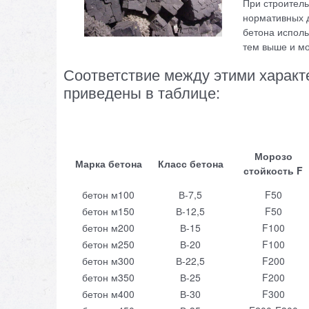
При строитель
нормативных д
бетона исполь
тем выше и мо
Соответствие между этими характ
приведены в таблице:
Морозо
Марка бетона
Класс бетона
стойкость F
бетон м100
В-7,5
F50
бетон м150
В-12,5
F50
бетон м200
В-15
F100
бетон м250
В-20
F100
бетон м300
В-22,5
F200
бетон м350
В-25
F200
бетон м400
В-30
F300