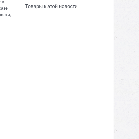
 в
Товары к этой новости
казе
ости,