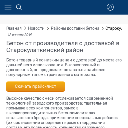
Главная
Новости
Районы доставки бетона
Старокула
12 января 2019
Бетон от производителя с доставкой в
Старокулаткинский район
Бетон товарный по низким ценам с доставкой до места его
дальнейшего использования. Высокопрочный и
долговечный, он продолжает оставаться наиболее
популярным типом строительного материала.
Скачать прайс-лист
Высокое качество смеси отслеживается современной
технологией заводского производства: тщательная
промывка всех компонентов, замес в
высокопроизводительных бетоносмесителях
итальянского бренда, применение специальных добавок
(их соотношение определяет время отвердевания
состава, его подвижность, количество связанного